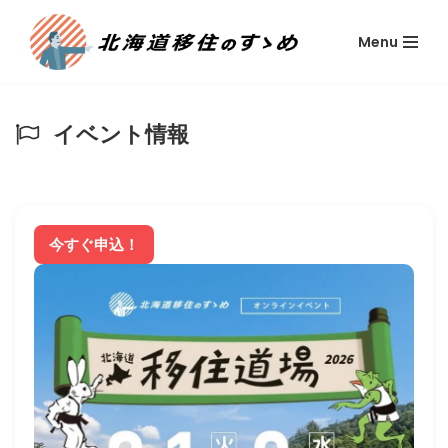
Menu
コ
ン
テ
ン
イベント情報
ツ
へ
ス
キ
今すぐ申込！
ッ
プ