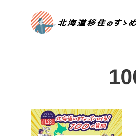
コ
ン
テ
ン
ツ
へ
ス
10
キ
ッ
プ