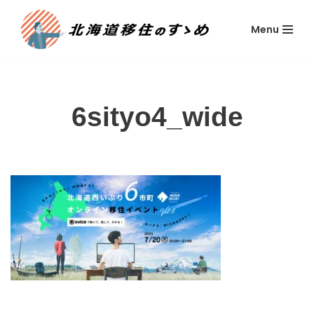
Menu
コ
ン
テ
ン
ツ
6sityo4_wide
へ
ス
キ
ッ
プ